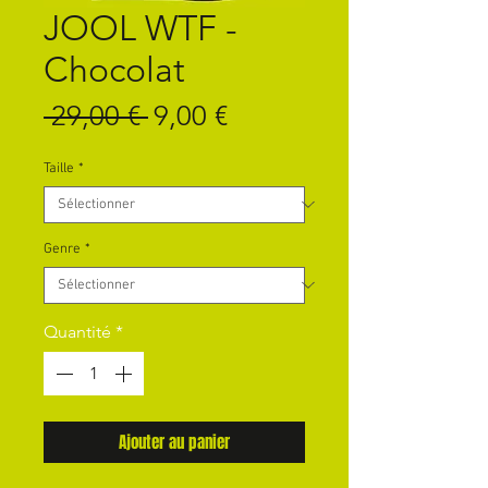
JOOL WTF -
Chocolat
Prix
Prix
 29,00 € 
9,00 €
original
promotionnel
Taille
*
Genre
*
Quantité
*
Ajouter au panier