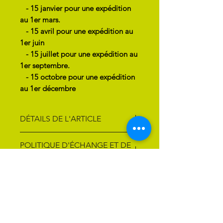
- 15 janvier pour une expédition
au 1er mars.
- 15 avril pour une expédition au
1er juin
​​​​​​​
- 15 juillet pour une expédition au
1er septembre.
​​​​​​​
- 15 o
ctobre pour une expédition
au 1er décembre
DÉTAILS DE L'ARTICLE
Montrez les couleurs de votre
POLITIQUE D'ÉCHANGE ET DE
équipe avec fierté et style.
REMBOURSEMENT
Ce short ultraléger est idéal pour
les journées chaudes. Son tissu
Retrouvez notre politique
POLITIQUE DE LIVRAISON
fin, élastique et très agréable au
d'échange et de remboursement
toucher, vous fera vous sentir
dans nos
conditions générales
Retrouvez notre politique de
confortable et frais. La bande
de vente
livraison dans nos
conditions
élastique de la taille l’ajuste très